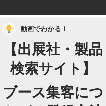
ス
キ
ッ
プ
し
動画でわかる！
て
進
【出展社・製品
む
検索サイト】
ブース集客につ