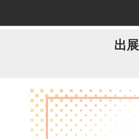
ス
キ
ッ
プ
し
出
て
進
む