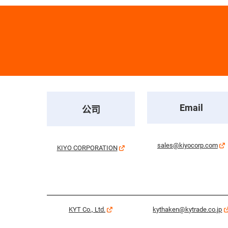
Email
公司
sales@kiyocorp.com
KIYO CORPORATION
KYT Co., Ltd.
kythaken@kytrade.co.jp