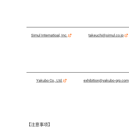
Simul Internatioal, Inc.
takeuchi@simul.co.jp
Yakubo Co., Ltd.
exhibition@yakubo-grp.com
【注意事项】