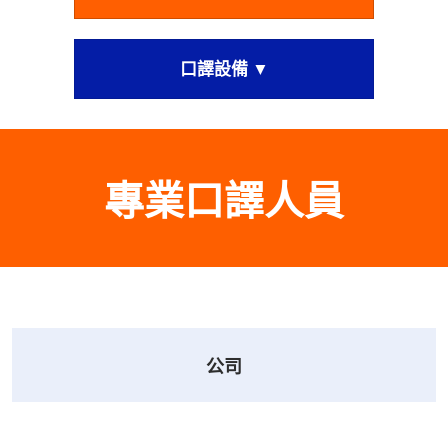
口譯設備 ▼
專業口譯人員
公司