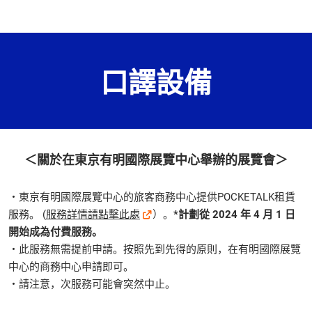
口譯設備
＜關於在東京有明國際展覽中心舉辦的展覽會＞
・東京有明國際展覽中心的旅客商務中心提供POCKETALK租賃
服務。 (
服務詳情請點擊此處
）。
*計劃從 2024 年 4 月 1 日
開始成為付費服務。
・此服務無需提前申請。按照先到先得的原則，在有明國際展覽
中心的商務中心申請即可。
・請注意，次服務可能會突然中止。