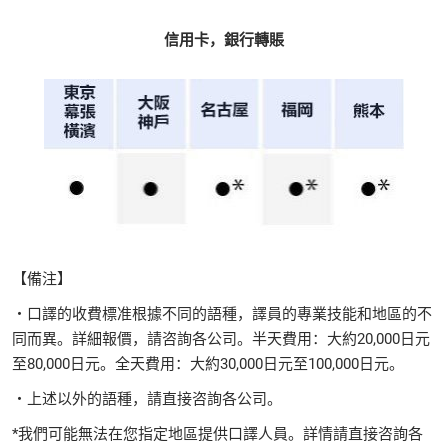
信用卡，銀行轉賬
【備注】
・口譯的收費標准根據不同的語種，譯員的專業技能和地區的不
同而異。詳細報價，請咨詢各公司。半天費用：大約20,000日元
至80,000日元。全天費用：大約30,000日元至100,000日元。
・上述以外的語種，請直接咨詢各公司。
*我們可能無法在您指定地區提供口譯人員。詳情請直接咨詢各